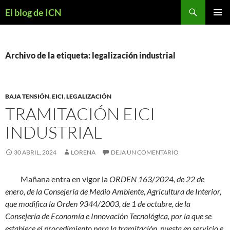
Buscar
El blog de ICN
SALTAR
MENÚ
AL
PRINCI
CONTENIDO
Archivo de la etiqueta: legalización industrial
BAJA TENSIÓN
,
EICI
,
LEGALIZACIÓN
TRAMITACIÓN EICI
INDUSTRIAL
30 ABRIL, 2024
LORENA
DEJA UN COMENTARIO
Mañana entra en vigor la
ORDEN 163/2024, de 22 de
enero, de la Consejería de Medio Ambiente, Agricultura de Interior,
que modifica la Orden 9344/2003, de 1 de octubre, de la
Consejería de Economía e Innovación Tecnológica, por la que se
establece el procedimiento para la tramitación, puesta en servicio e