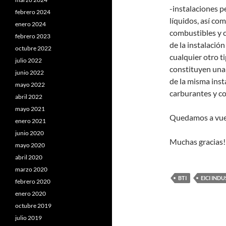
-instalaciones p
febrero 2024
líquidos, así com
enero 2024
combustibles y c
febrero 2023
de la instalació
octubre 2022
cualquier otro t
julio 2022
constituyen una 
junio 2022
de la misma inst
mayo 2022
carburantes y co
abril 2022
mayo 2021
Quedamos a vues
enero 2021
junio 2020
Muchas gracias!
mayo 2020
abril 2020
marzo 2020
BTI
EICI IND
febrero 2020
enero 2020
octubre 2019
julio 2019