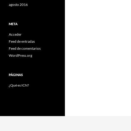
agosto 2016
META
Acceder
Feed de entradas
Feed de comentarios
WordPress.org
PÁGINAS
¿Qué es ICN?