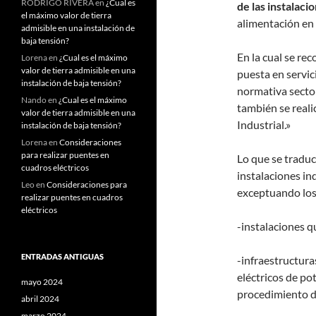
RODRIGO RIVERA
en
¿Cual es
de las instalaci
el máximo valor de tierra
alimentación en 
admisible en una instalación de
baja tensión?
En la cual se re
Lorena
en
¿Cual es el máximo
valor de tierra admisible en una
puesta en servici
instalación de baja tensión?
normativa sector
Nando
en
¿Cual es el máximo
también se reali
valor de tierra admisible en una
Industrial.»
instalación de baja tensión?
Lorena
en
Consideraciones
para realizar puentes en
Lo que se traduc
cuadros eléctricos
instalaciones in
Leo
en
Consideraciones para
exceptuando los 
realizar puentes en cuadros
eléctricos
-instalaciones qu
ENTRADAS ANTIGUAS
-infraestructura
eléctricos de po
mayo 2024
procedimiento d
abril 2024
marzo 2024