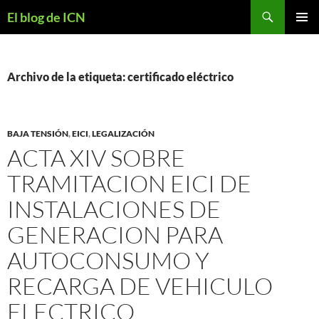
Buscar
El blog de ICN
SALTAR
MENÚ
AL
PRINCI
CONTENIDO
Archivo de la etiqueta: certificado eléctrico
BAJA TENSIÓN
,
EICI
,
LEGALIZACIÓN
ACTA XIV SOBRE
TRAMITACION EICI DE
INSTALACIONES DE
GENERACION PARA
AUTOCONSUMO Y
RECARGA DE VEHICULO
ELECTRICO