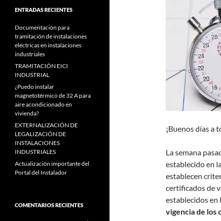
ENTRADAS RECIENTES
Documentación para
tramitación de instalaciones
eléctricas en instalaciones
industriales
TRAMITACIÓN EICI
INDUSTRIAL
¿Puedo instalar
magnetotérmico de 32 A para
aire acondicionado en
vivienda?
EXTERNALIZACIÓN DE
¡Buenos días a t
LEGALIZACIÓN DE
INSTALACIONES
La semana pasad
INDUSTRIALES
establecido en l
Actualización importante del
Portal del Instalador
establecen criter
certificados de 
establecidos en 
COMENTARIOS RECIENTES
vigencia de los