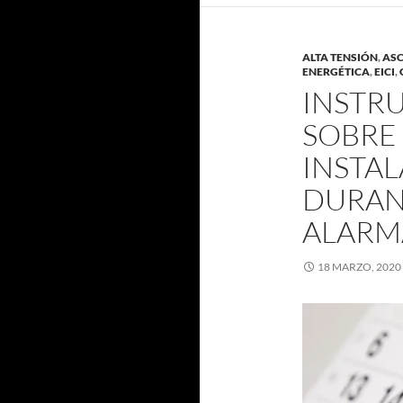
ALTA TENSIÓN
,
AS
ENERGÉTICA
,
EICI
,
INSTR
SOBRE
INSTAL
DURAN
ALARM
18 MARZO, 2020