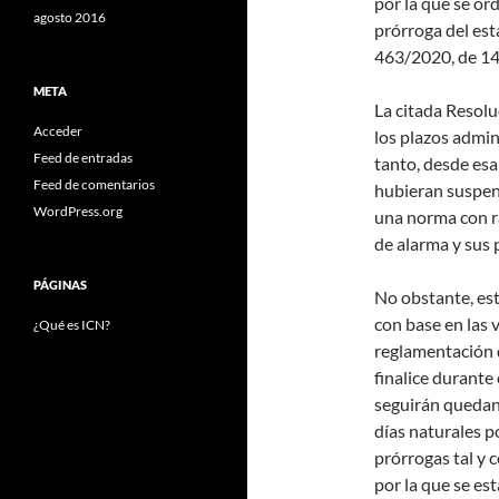
por la que se or
agosto 2016
prórroga del est
463/2020, de 14
META
La citada Resolu
Acceder
los plazos admin
Feed de entradas
tanto, desde esa
Feed de comentarios
hubieran suspend
WordPress.org
una norma con r
de alarma y sus 
PÁGINAS
No obstante, est
con base en las 
¿Qué es ICN?
reglamentación d
finalice durante
seguirán quedan
días naturales po
prórrogas tal y 
por la que se est