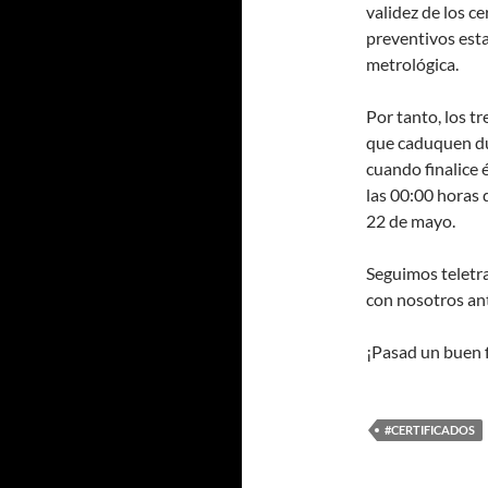
validez de los c
preventivos esta
metrológica.
Por tanto, los tr
que caduquen du
cuando finalice
las 00:00 horas 
22 de mayo.
Seguimos teletr
con nosotros ant
¡Pasad un buen 
#CERTIFICADOS