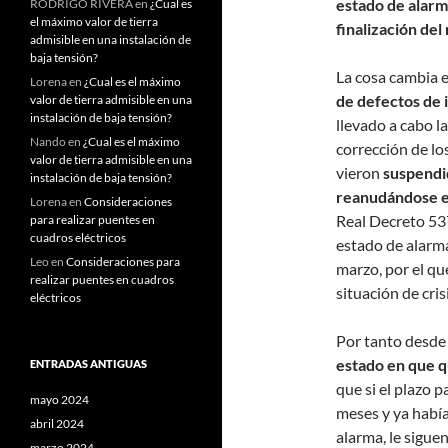
estado de alarm
RODRIGO RIVERA
en
¿Cual es
el máximo valor de tierra
finalización del
admisible en una instalación de
baja tensión?
La cosa cambia en
Lorena
en
¿Cual es el máximo
de defectos de 
valor de tierra admisible en una
instalación de baja tensión?
llevado a cabo l
Nando
en
¿Cual es el máximo
corrección de lo
valor de tierra admisible en una
vieron
suspendi
instalación de baja tensión?
reanudándose el
Lorena
en
Consideraciones
Real Decreto 537
para realizar puentes en
cuadros eléctricos
estado de alarm
Leo
en
Consideraciones para
marzo, por el que
realizar puentes en cuadros
situación de cri
eléctricos
Por tanto desde 
estado en que q
ENTRADAS ANTIGUAS
que si el plazo 
mayo 2024
meses y ya había
abril 2024
alarma, le sigue
marzo 2024