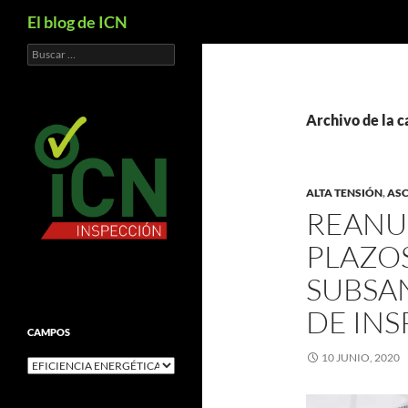
Buscar
El blog de ICN
Buscar:
Archivo de la 
ALTA TENSIÓN
,
AS
REANU
PLAZOS
SUBSA
DE IN
CAMPOS
10 JUNIO, 2020
CAMPOS