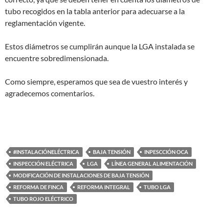
tubo recogidos en la tabla anterior para adecuarse a la
reglamentación vigente.
Estos diámetros se cumplirán aunque la LGA instalada se
encuentre sobredimensionada.
Como siempre, esperamos que sea de vuestro interés y
agradecemos comentarios.
#INSTALACIÓNELÉCTRICA
BAJA TENSIÓN
INPESCCIÓN OCA
INSPECCIÓN ELÉCTRICA
LGA
LÍNEA GENERAL ALIMENTACIÓN
MODIFICACIÓN DE INSTALACIONES DE BAJA TENSIÓN
REFORMA DE FINCA
REFORMA INTEGRAL
TUBO LGA
TUBO ROJO ELÉCTRICO