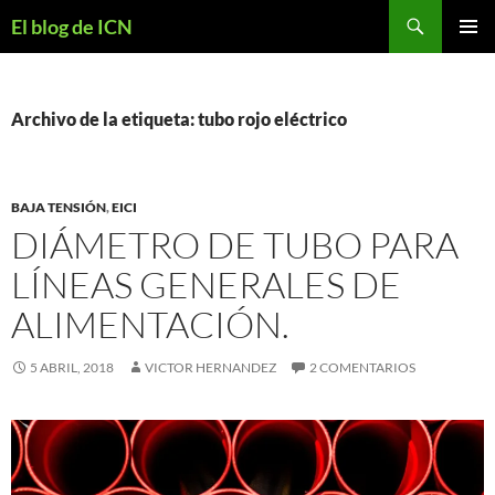
Buscar
El blog de ICN
SALTAR
MENÚ
AL
PRINCI
CONTENIDO
Archivo de la etiqueta: tubo rojo eléctrico
BAJA TENSIÓN
,
EICI
DIÁMETRO DE TUBO PARA
LÍNEAS GENERALES DE
ALIMENTACIÓN.
5 ABRIL, 2018
VICTOR HERNANDEZ
2 COMENTARIOS