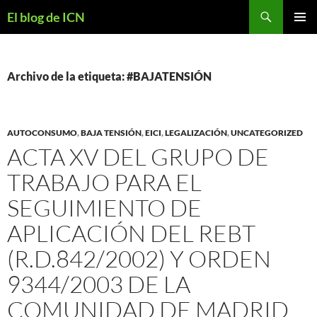
Buscar
El blog de ICN
SALTAR
MENÚ
AL
PRINCI
CONTENIDO
Archivo de la etiqueta: #BAJATENSIÓN
AUTOCONSUMO
,
BAJA TENSIÓN
,
EICI
,
LEGALIZACIÓN
,
UNCATEGORIZED
ACTA XV DEL GRUPO DE
TRABAJO PARA EL
SEGUIMIENTO DE
APLICACIÓN DEL REBT
(R.D.842/2002) Y ORDEN
9344/2003 DE LA
COMUNIDAD DE MADRID