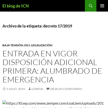
Buscar
El blog de ICN
SALTAR
MENÚ
AL
PRINCI
CONTENIDO
Archivo de la etiqueta: decreto 17/2019
BAJA TENSIÓN
,
EICI
,
LEGALIZACIÓN
ENTRADA EN VIGOR
DISPOSICIÓN ADICIONAL
PRIMERA: ALUMBRADO DE
EMERGENCIA
5 JULIO, 2019
LORENA
DEJA UN COMENTARIO