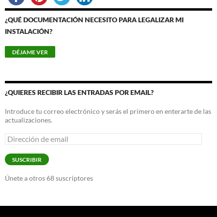
¿QUÉ DOCUMENTACIÓN NECESITO PARA LEGALIZAR MI
INSTALACIÓN?
¿QUIERES RECIBIR LAS ENTRADAS POR EMAIL?
Introduce tu correo electrónico y serás el primero en enterarte de las
actualizaciones.
Dirección
de
email
SUSCRIBIR
Únete a otros 68 suscriptores