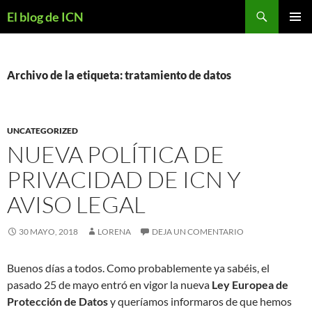
Buscar
El blog de ICN
SALTAR
MENÚ
AL
PRINCI
CONTENIDO
Archivo de la etiqueta: tratamiento de datos
UNCATEGORIZED
NUEVA POLÍTICA DE
PRIVACIDAD DE ICN Y
AVISO LEGAL
30 MAYO, 2018
LORENA
DEJA UN COMENTARIO
Buenos días a todos. Como probablemente ya sabéis, el
pasado 25 de mayo entró en vigor la
nueva
Ley Europea de
Protección de Datos
y queríamos informaros de que hemos